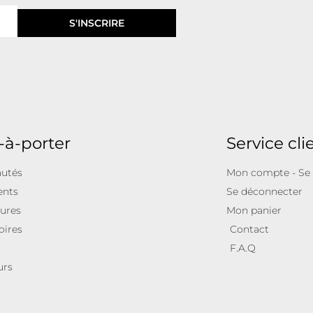
S'INSCRIRE
-à-porter
Service cli
utés
Mon compte - Se
ents
Se déconnecter
ures
Mon panier
oires
Contact
F.A.Q
urs