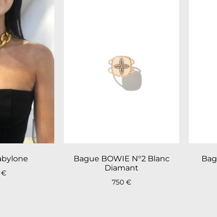
Bague BOWIE N°2 Blanc
Bag
Babylone
Diamant
5
€
750
€