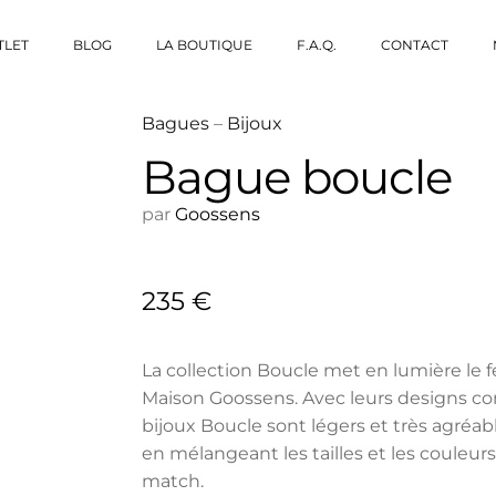
TLET
BLOG
LA BOUTIQUE
F.A.Q.
CONTACT
Bagues
–
Bijoux
Bague boucle
par
Goossens
235
€
La collection Boucle met en lumière le fe
Maison Goossens. Avec leurs designs co
bijoux Boucle sont légers et très agréab
en mélangeant les tailles et les couleur
match.