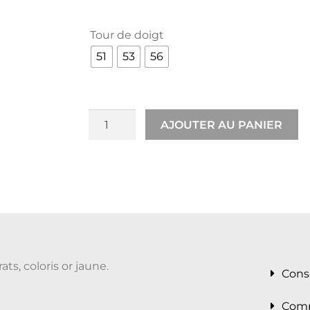
Tour de doigt
51
53
56
AJOUTER AU PANIER
s, coloris or jaune.
Cons
Comp