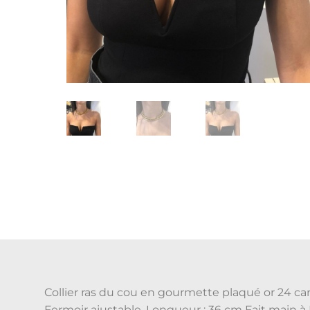
Collier ras du cou en gourmette plaqué or 24 car
Fermoir ajustable. Longueur : 36 cm Fait main à 