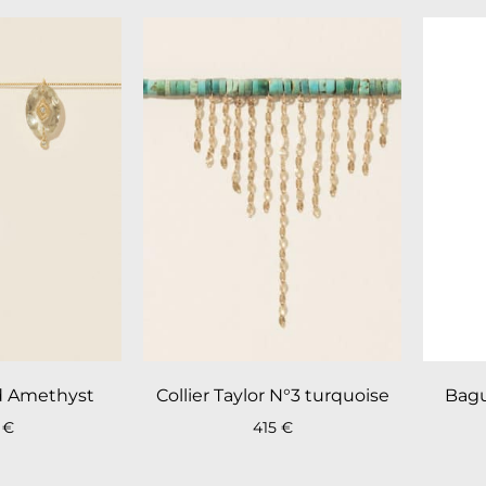
ad Amethyst
Collier Taylor N°3 turquoise
Bagu
5
€
415
€