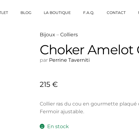
TLET
BLOG
LA BOUTIQUE
F.A.Q.
CONTACT
Bijoux
–
Colliers
Choker Amelot 
par
Perrine Taverniti
215
€
Collier ras du cou en gourmette plaqué o
Fermoir ajustable.
En stock