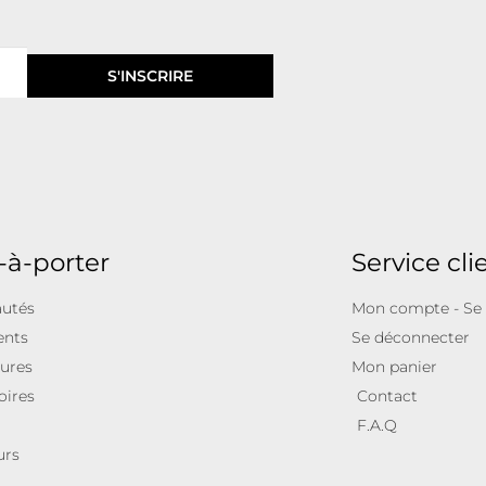
S'INSCRIRE
-à-porter
Service cli
utés
Mon compte - Se
ents
Se déconnecter
ures
Mon panier
oires
Contact
F.A.Q
urs