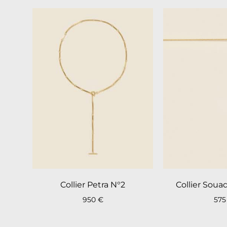
Collier Petra N°2
Collier Sou
950
€
57