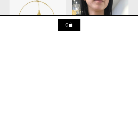
0
Collier mini astro
Collier Babylone
Cancer
325
€
305
€