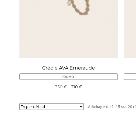
Créole AVA Emeraude
PROMO !
350
€
210
€
Affichage de 1–15 sur 20 r