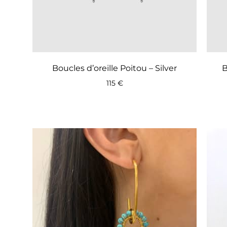
Boucles d’oreille Poitou – Silver
B
115
€