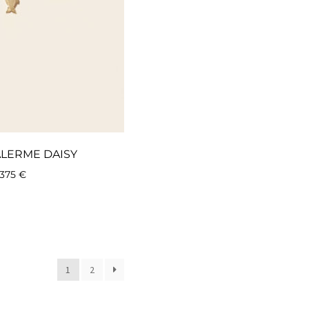
ALERME DAISY
375
€
1
2