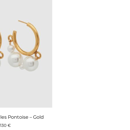
lles Pontoise – Gold
130
€