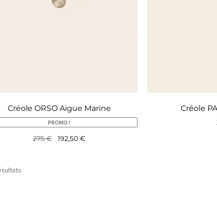
Créole ORSO Aigue Marine
Créole P
PROMO !
275
€
192,50
€
ésultats