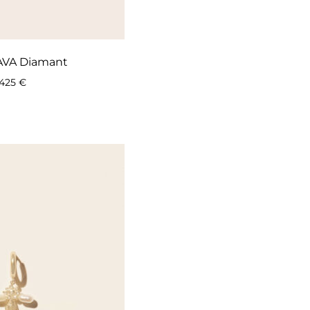
 AVA Diamant
425
€