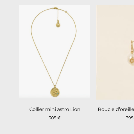
Collier mini astro Lion
Boucle d’oreil
305
€
39