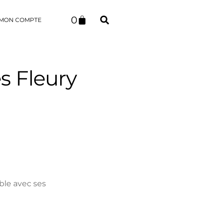
0
MON COMPTE
es Fleury
ble avec ses