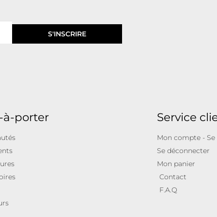
S'INSCRIRE
-à-porter
Service cli
utés
Mon compte - Se
ents
Se déconnecter
ures
Mon panier
oires
Contact
F.A.Q
urs