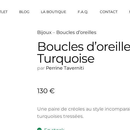
TLET
BLOG
LA BOUTIQUE
F.A.Q.
CONTACT
Bijoux
–
Boucles d’oreilles
Boucles d’oreill
Turquoise
par
Perrine Taverniti
130
€
Une paire de créoles au style incompara
turquoises tressées.