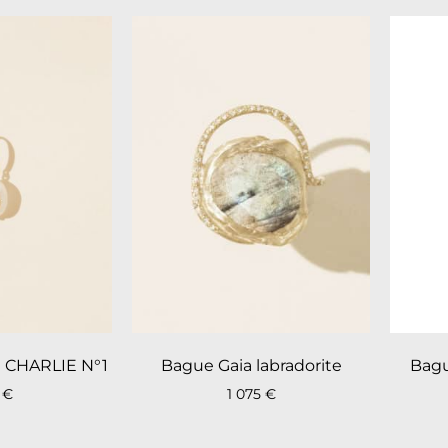
le CHARLIE N°1
Bague Gaia labradorite
Bagu
5
€
1 075
€