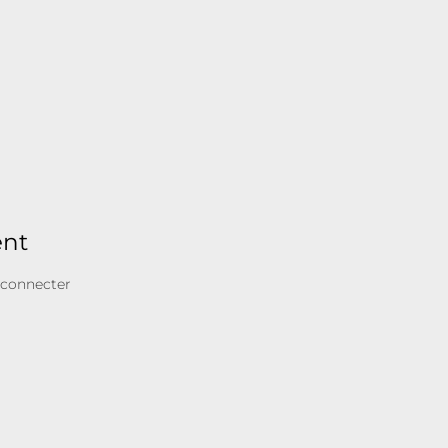
ent
 connecter