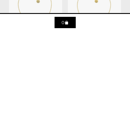
0
Collier mini astro
Collier mini astro
Verseau
Sagittaire
305
€
305
€