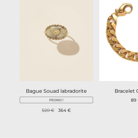
Bague Souad labradorite
Bracelet 
89
PROMO !
520
€
364
€