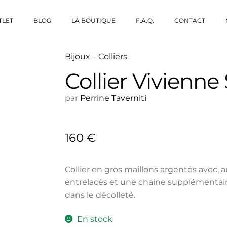
TLET
BLOG
LA BOUTIQUE
F.A.Q.
CONTACT
Bijoux
–
Colliers
Collier Vivienne 
par
Perrine Taverniti
160
€
Collier en gros maillons argentés avec, 
entrelacés et une chaine supplémentair
dans le décolleté.
En stock