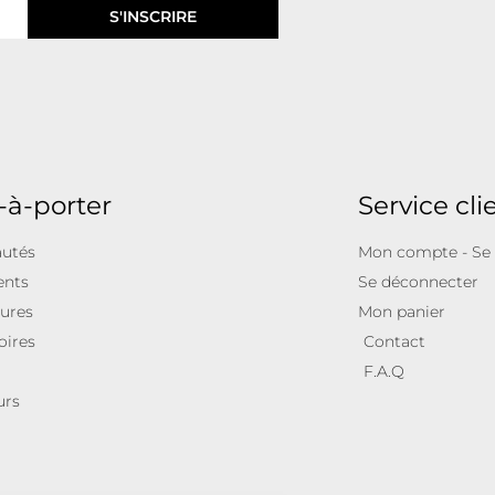
S'INSCRIRE
-à-porter
Service cli
utés
Mon compte - Se
ents
Se déconnecter
ures
Mon panier
oires
Contact
F.A.Q
urs