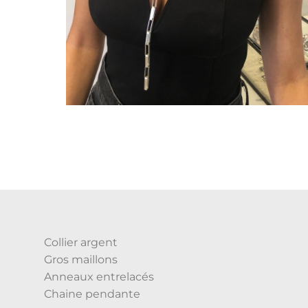
Collier argent
Gros maillons
Anneaux entrelacés
Chaine pendante