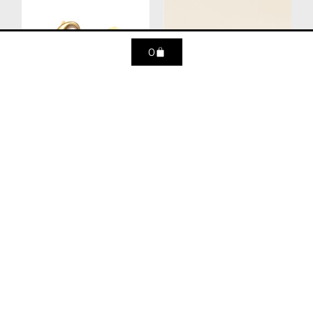
0
Bracelet Cardinet
Boucle d’oreille
CHARLIE N°1
89
€
395
€