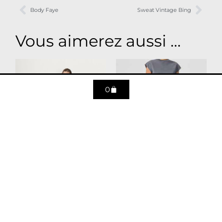
Body Faye
Sweat Vintage Bing
Vous aimerez aussi ...
0
Chemise KAIA Rouge
Jean High Rise
Cropped Riley –
175
€
dynamic