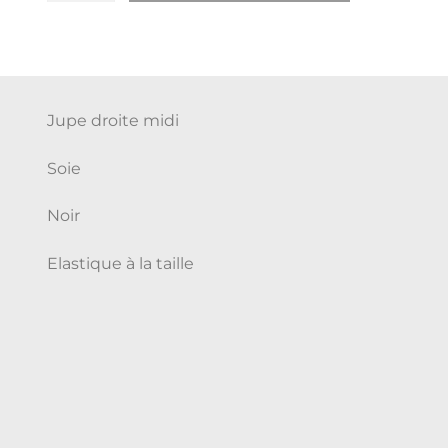
Jupe droite midi
Soie
Noir
Elastique à la taille