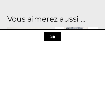
Vous aimerez aussi ...
0
Chemise KAIA Rouge
Jean Wyman – Ratio
175
€
289
€