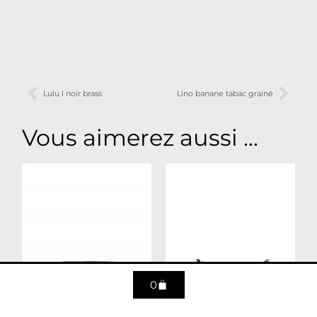
Lulu l noir brass
Lino banane tabac grainé
Vous aimerez aussi ...
0