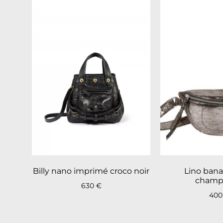
Billy nano imprimé croco noir
Lino ban
champ
630
€
40