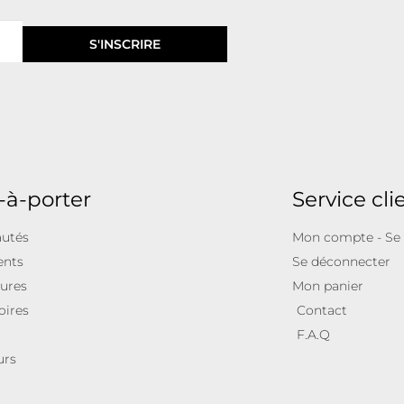
S'INSCRIRE
-à-porter
Service cli
utés
Mon compte - Se
ents
Se déconnecter
ures
Mon panier
oires
Contact
F.A.Q
urs