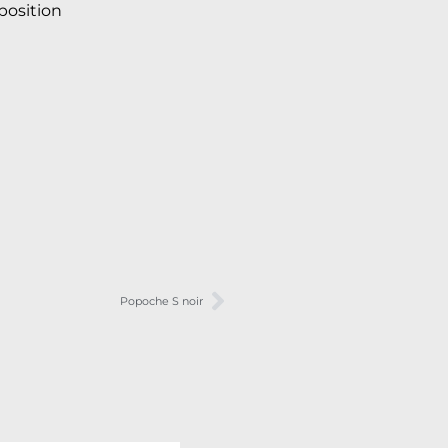
osition
Popoche S noir