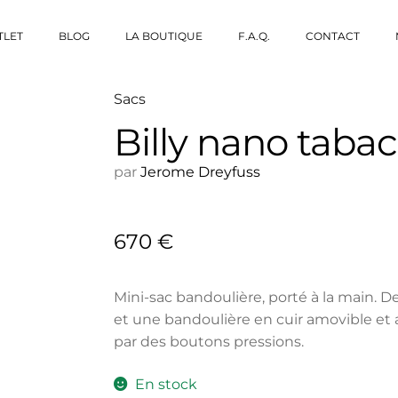
TLET
BLOG
LA BOUTIQUE
F.A.Q.
CONTACT
Sacs
Billy nano tabac
par
Jerome Dreyfuss
670
€
Mini-sac bandoulière, porté à la main. 
et une bandoulière en cuir amovible et 
par des boutons pressions.
En stock