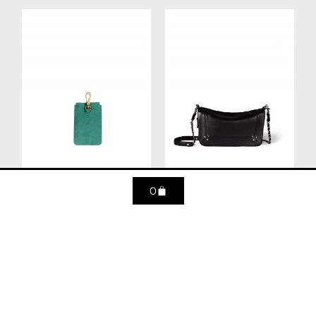
0
Étui carte imprimé
Bobi S noir silver
croco émeraude
480
€
120
€