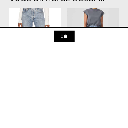
0
Jean Wyman – Ratio
Jean High Rise
Cropped Riley –
289
€
dynamic
289
€