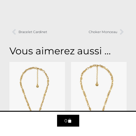
Bracelet Cardinet
Choker Monceau
Vous aimerez aussi ...
0