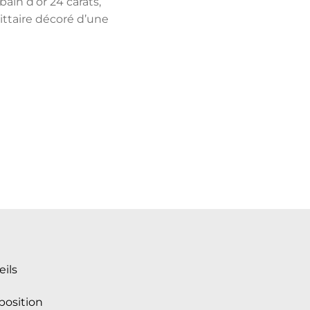
ain d’or 24 carats,
gittaire décoré d’une
eils
osition