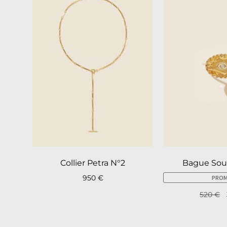
Collier Petra N°2
Bague Soua
950
€
PROM
520
€