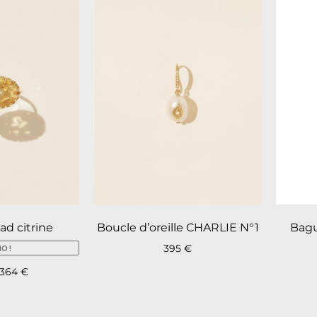
d citrine
Boucle d’oreille CHARLIE N°1
Bagu
395
€
O !
364
€