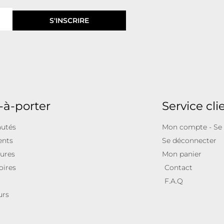
S'INSCRIRE
-à-porter
Service cli
utés
Mon compte - Se
ents
Se déconnecter
ures
Mon panier
oires
Contact
F.A.Q
urs