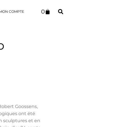
0
MON COMPTE
o
 Robert Goossens,
logiques ont été
n sculptures et en