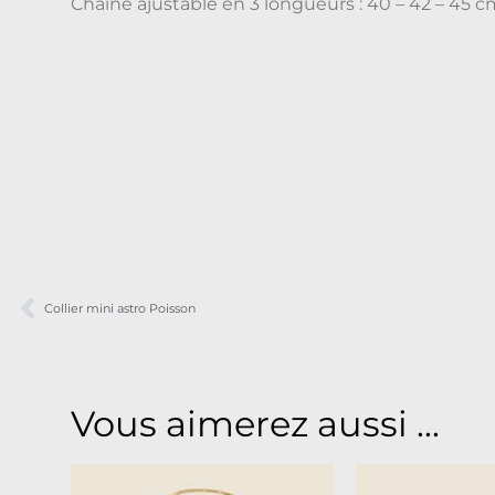
Chaîne ajustable en 3 longueurs : 40 – 42 – 45 c
Collier mini astro Poisson
Vous aimerez aussi ...