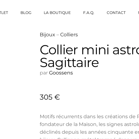
TLET
BLOG
LA BOUTIQUE
F.A.Q.
CONTACT
Bijoux
–
Colliers
Collier mini astr
Sagittaire
par
Goossens
305
€
Motifs récurrents dans les créations de
fondateur de la Maison, les signes astro
déclinés depuis les années cinquante e