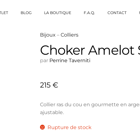
TLET
BLOG
LA BOUTIQUE
F.A.Q.
CONTACT
Bijoux
–
Colliers
Choker Amelot S
par
Perrine Taverniti
215
€
Collier ras du cou en gourmette en arge
ajustable.
Rupture de stock