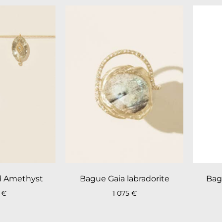
ad Amethyst
Bague Gaia labradorite
Bag
5
€
1 075
€