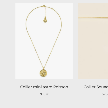
Collier mini astro Poisson
Collier Sou
305
€
57