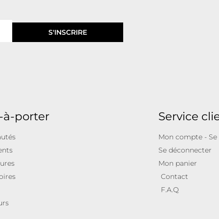
S'INSCRIRE
-à-porter
Service cli
utés
Mon compte - Se
ents
Se déconnecter
ures
Mon panier
oires
Contact
F.A.Q
urs