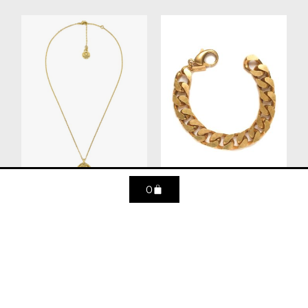
0
Collier mini astro
Bracelet Cardinet
Gémeaux
89
€
305
€