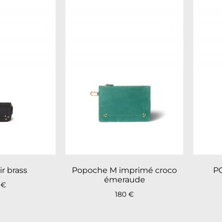
ir brass
Popoche M imprimé croco
P
émeraude
0
€
180
€