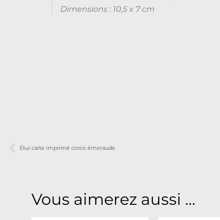
Dimensions : 10,5 x 7 cm
Étui carte imprimé croco émeraude
Vous aimerez aussi ...