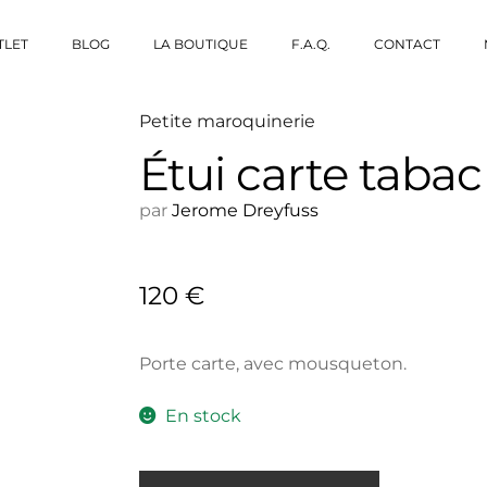
TLET
BLOG
LA BOUTIQUE
F.A.Q.
CONTACT
Petite maroquinerie
Étui carte tabac
par
Jerome Dreyfuss
120
€
Porte carte, avec mousqueton.
En stock