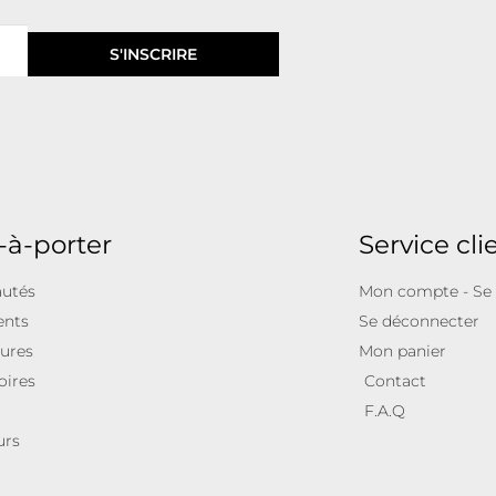
S'INSCRIRE
-à-porter
Service cli
utés
Mon compte - Se
ents
Se déconnecter
ures
Mon panier
oires
Contact
F.A.Q
urs