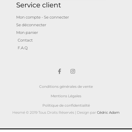
Service client
Mon compte - Se connecter
Se déconnecter
Mon panier
Contact
F.A.Q
Conditions générales de vente
Mentions Légales
Politique de confidentialité
Hesmé © 2019 Tous Droits Réservés | Design par
Cédric Adam