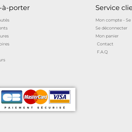
-à-porter
Service cli
utés
Mon compte - Se
ents
Se déconnecter
ures
Mon panier
oires
Contact
F.A.Q
urs