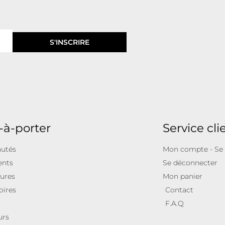
S'INSCRIRE
-à-porter
Service cli
utés
Mon compte - Se
ents
Se déconnecter
ures
Mon panier
oires
Contact
F.A.Q
urs