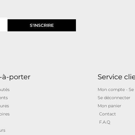
S'INSCRIRE
-à-porter
Service cli
utés
Mon compte - Se
ents
Se déconnecter
ures
Mon panier
oires
Contact
F.A.Q
urs