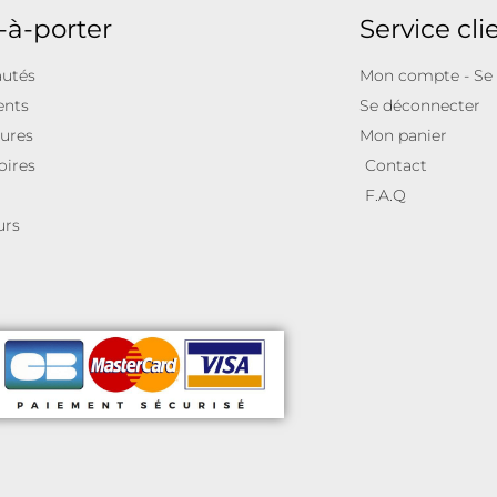
-à-porter
Service cli
utés
Mon compte - Se
ents
Se déconnecter
ures
Mon panier
oires
Contact
F.A.Q
urs