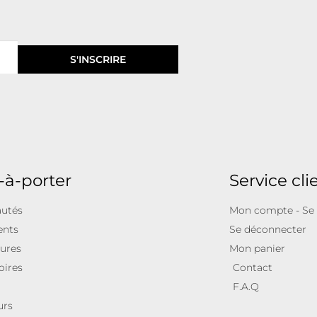
S'INSCRIRE
-à-porter
Service cli
utés
Mon compte - Se
ents
Se déconnecter
ures
Mon panier
oires
Contact
F.A.Q
urs