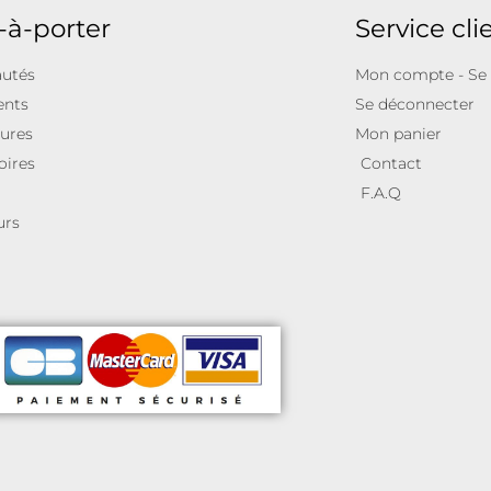
-à-porter
Service cli
utés
Mon compte - Se
ents
Se déconnecter
ures
Mon panier
oires
Contact
F.A.Q
urs