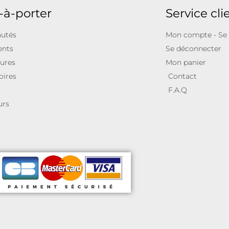
-à-porter
Service cli
utés
Mon compte - Se
ents
Se déconnecter
ures
Mon panier
oires
Contact
F.A.Q
urs