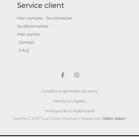
Service client
Mon compte - Se connecter
Se déconnecter
Mon panier
Contact
F.A.Q
Conditions générales de vente
Mentions Légales
Politique de confidentialité
Hesmé © 2019 Tous Droits Réservés | Design par
Cédric Adam