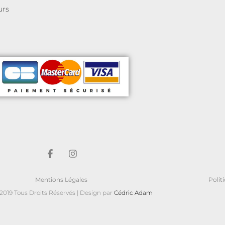
urs
Mentions Légales
Polit
019 Tous Droits Réservés | Design par
Cédric Adam