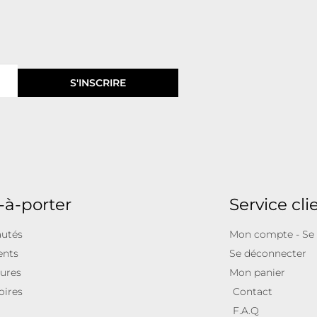
S'INSCRIRE
-à-porter
Service cli
utés
Mon compte - Se
ents
Se déconnecter
ures
Mon panier
oires
Contact
F.A.Q