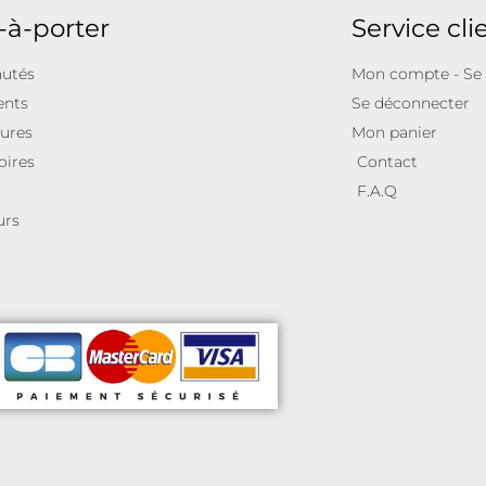
-à-porter
Service cli
utés
Mon compte - Se
ents
Se déconnecter
ures
Mon panier
oires
Contact
F.A.Q
urs