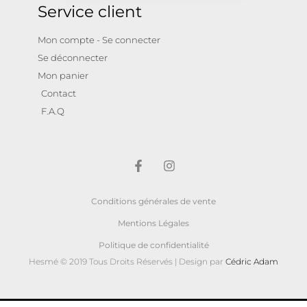
Service client
Mon compte - Se connecter
Se déconnecter
Mon panier
Contact
F.A.Q
Conditions générales de vente
Mentions Légales
Politique de confidentialité
Hesmé © 2019 Tous Droits Réservés | Design par
Cédric Adam