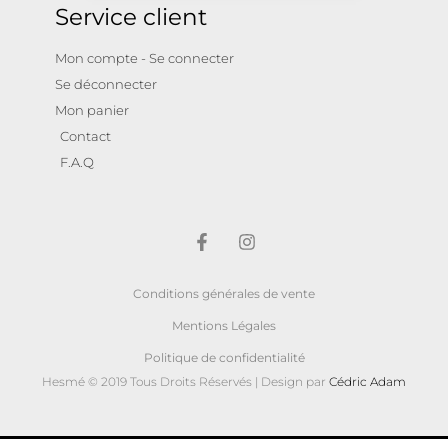
Service client
Mon compte - Se connecter
Se déconnecter
Mon panier
Contact
F.A.Q
Conditions générales de vente
Mentions Légales
Politique de confidentialité
Hesmé © 2019 Tous Droits Réservés | Design par
Cédric Adam