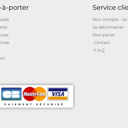
-à-porter
Service cli
utés
Mon compte - Se
ents
Se déconnecter
ures
Mon panier
oires
Contact
F.A.Q
urs