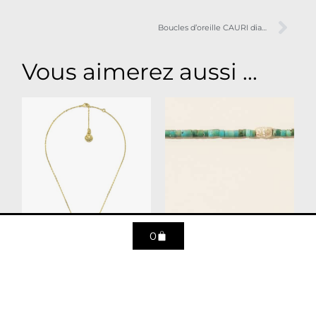
Boucles d’oreille CAURI diamant
Vous aimerez aussi ...
0
Collier mini astro
Collier Taylor N°1
Poisson
turquoise