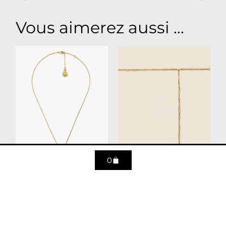
Vous aimerez aussi ...
0
Collier mini astro
Collier Petra N°1
Sagittaire
665
€
305
€