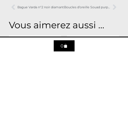
Bague Varda n°2 noir diamant
Boucles d’oreille Souad purple amethyst
Vous aimerez aussi ...
0
Collier mini astro Lion
Collier mini astro
Gémeaux
305
€