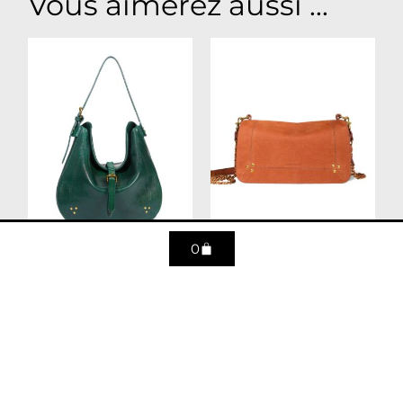
Vous aimerez aussi ...
0
Luis Sapin
Bobi Taurillon Opium
650
€
740
€