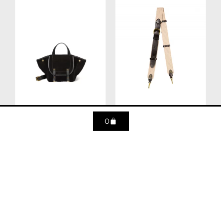
0
Stan Panier M – Croute
Bandoulière sangle
velours noir
naturelle large
790
€
160
€