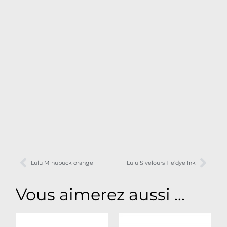
Lulu M nubuck orange
Lulu S velours Tie’dye Ink
Vous aimerez aussi ...