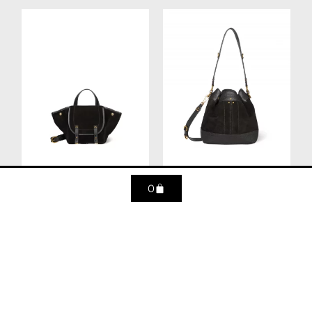
0
Stan Panier M – Croute
BEN S NOIR
velours noir
690
€
790
€