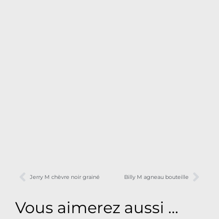
Jerry M chèvre noir grainé
Billy M agneau bouteille
Vous aimerez aussi ...