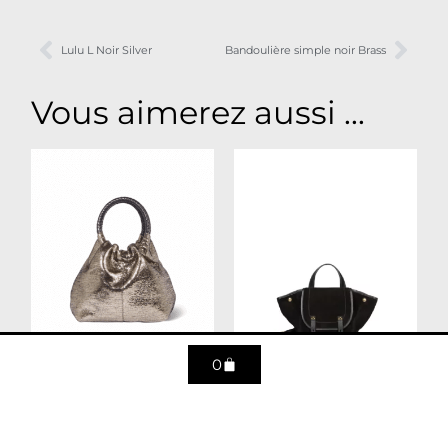
Lulu L Noir Silver
Bandoulière simple noir Brass
Vous aimerez aussi ...
0
Gordi S lamé
Stan Panier M – Croute
champagne
velours noir