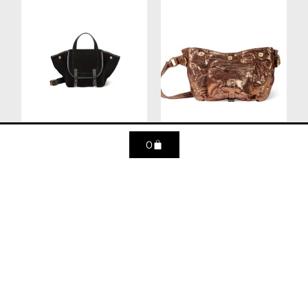
0
Stan Panier M – Croute
Billy banane lamé
velours noir
bronze
790
€
520
€