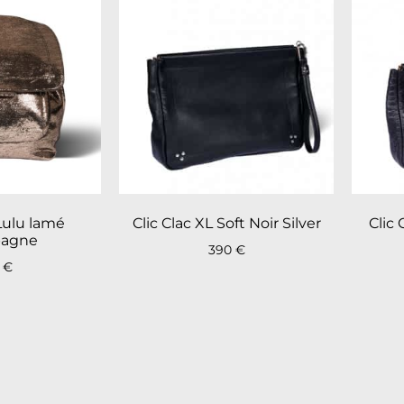
Lulu lamé
Clic Clac XL Soft Noir Silver
Clic 
agne
390
€
0
€