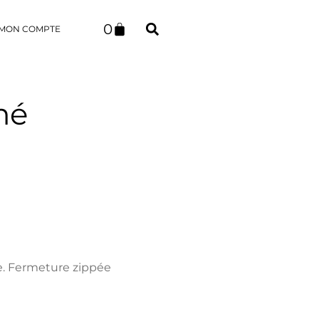
0
MON COMPTE
mé
lle. Fermeture zippée