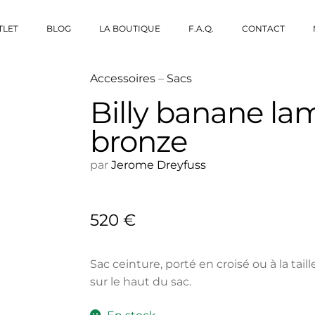
TLET
BLOG
LA BOUTIQUE
F.A.Q.
CONTACT
Accessoires
–
Sacs
Billy banane la
bronze
par
Jerome Dreyfuss
520
€
Sac ceinture, porté en croisé ou à la tai
sur le haut du sac.