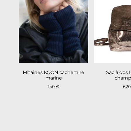
Mitaines KOON cachemire
Sac à dos 
marine
champ
140
€
62