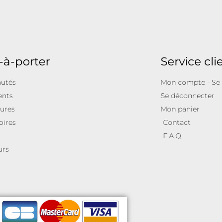
-à-porter
Service cli
utés
Mon compte - Se
ents
Se déconnecter
ures
Mon panier
oires
Contact
F.A.Q
urs